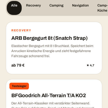
Alle
Recovery
Camping
Navigation
Camp-
Küche
RECOVERY
ARB Bergegurt 8t (Snatch Strap)
Elastischer Bergegurt mit 8 t Bruchlast. Speichert beim
Anrucken kinetische Energie und zieht festgefahrene
Fahrzeuge schonend frei.
ab 79 €
★ 4,7
Testsieger
REIFEN
BFGoodrich All-Terrain T/A KO2
Der All-Terrain-Klassiker mit verstärkter Seitenwand.