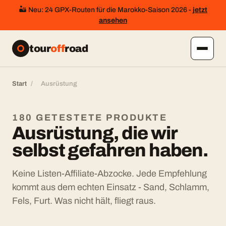
🏜️ Neu: 24 GPX-Routen für die Marokko-Saison 2026 -
jetzt
ansehen
tour
off
road
Start
/
Ausrüstung
180 GETESTETE PRODUKTE
Ausrüstung, die wir
selbst gefahren haben.
Keine Listen-Affiliate-Abzocke. Jede Empfehlung
kommt aus dem echten Einsatz - Sand, Schlamm,
Fels, Furt. Was nicht hält, fliegt raus.